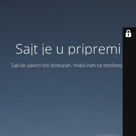
Sajt je u pripremi
Sajt će uskoro biti dostupan. Hvala Vam na strpljenju!