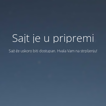
Sajt je u pripremi
Sajt će uskoro biti dostupan. Hvala Vam na strpljenju!