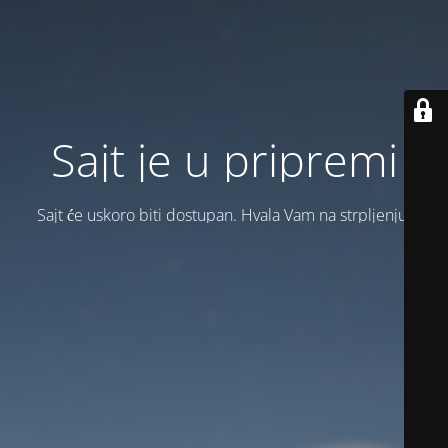
Sajt je u pripremi
Sajt će uskoro biti dostupan. Hvala Vam na strpljenju!