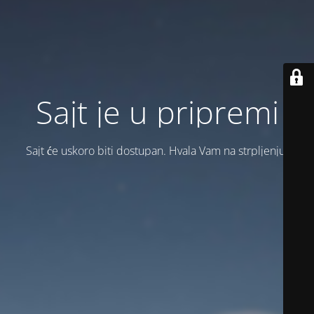
Sajt je u pripremi
Sajt će uskoro biti dostupan. Hvala Vam na strpljenju!