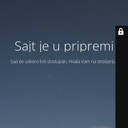
Sajt je u pripremi
Sajt će uskoro biti dostupan. Hvala Vam na strpljenju!