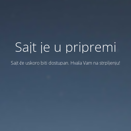
Sajt je u pripremi
Sajt će uskoro biti dostupan. Hvala Vam na strpljenju!