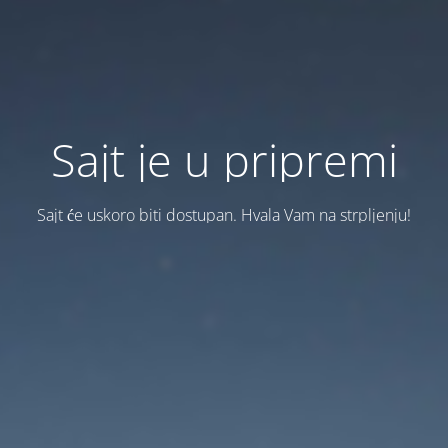
Sajt je u pripremi
Sajt će uskoro biti dostupan. Hvala Vam na strpljenju!