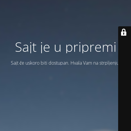
Sajt je u pripremi
Sajt će uskoro biti dostupan. Hvala Vam na strpljenju!