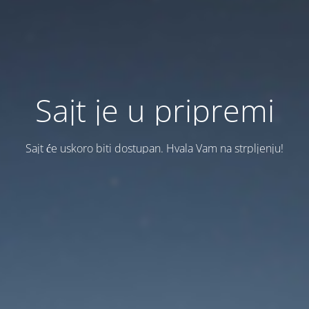
Sajt je u pripremi
Sajt će uskoro biti dostupan. Hvala Vam na strpljenju!