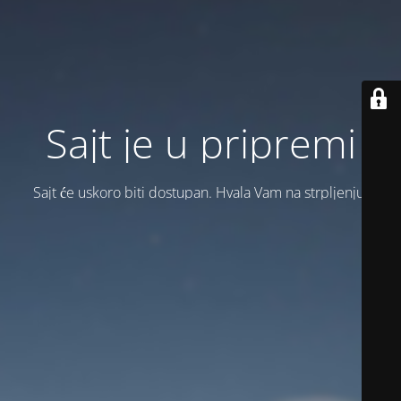
Sajt je u pripremi
Sajt će uskoro biti dostupan. Hvala Vam na strpljenju!